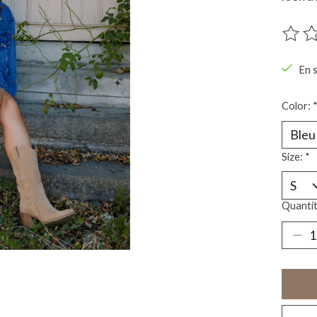
Ce pro
En 
Color:
Size:
*
Quantit