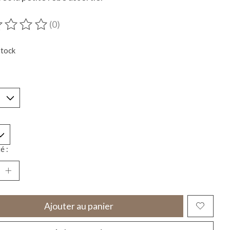
(0)
duit est évalué à
0
sur 5
stock
*
é :
Ajouter au panier