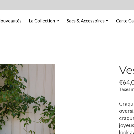
ouveautés
La Collection
Sacs & Accessoires
Carte C
Ve
€64,
Taxes i
Craque
oversi
craqua
joyeus
look a