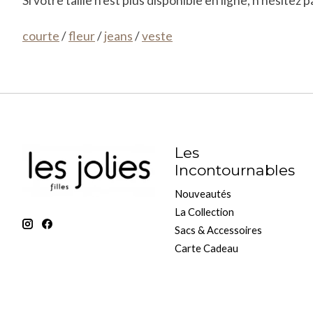
Si votre taille n’est plus disponible en ligne, n’hésitez
courte
/
fleur
/
jeans
/
veste
Les
Incontournables
Nouveautés
La Collection
Sacs & Accessoires
Carte Cadeau