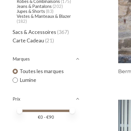
Robes & Combinaisons
(175)
Jeans & Pantalons
(202)
Jupes & Shorts
(83)
Vestes & Manteaux & Blazer
(182)
Sacs & Accessoires
(367)
Carte Cadeau
(21)
Marques
Berm
Toutes les marques
Lumine
Prix
Prix minimum
Price maximum value
€
0
- €
90