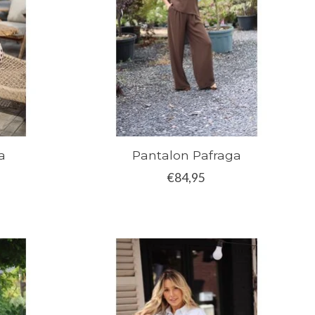
a
Pantalon Pafraga
€84,95