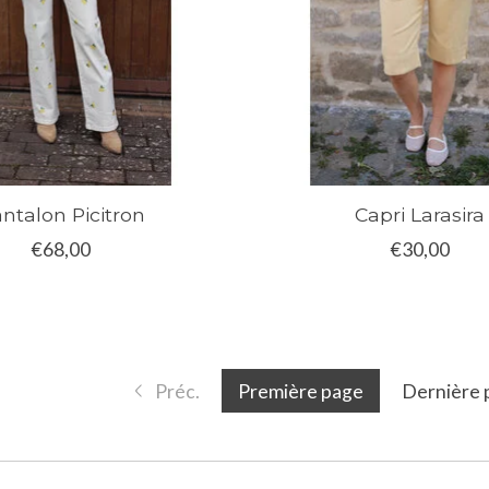
ntalon Picitron
Capri Larasira
€68,00
€30,00
Préc.
Première page
Dernière 