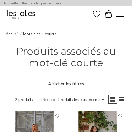
Nouvelle collection chaque mercredi
Liste de souhaits
Panier
Accueil
/
Mots-clés
/
courte
Produits associés au
mot-clé courte
Afficher les filtres
2 produits
Trier par
Produits les plus récents