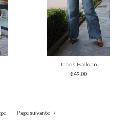
Jeans Balloon
€49,00
age
Page suivante