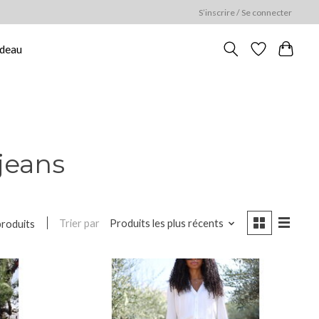
S’inscrire / Se connecter
adeau
jeans
Trier par
Produits les plus récents
produits