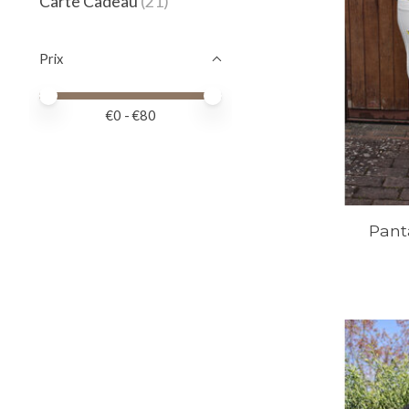
Carte Cadeau
(21)
Prix
Prix minimum
Price maximum value
€
0
- €
80
Pant