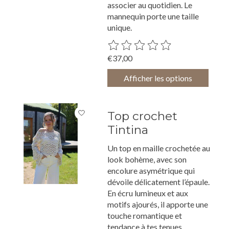
associer au quotidien. Le
mannequin porte une taille
unique.
Ce produit est évalué à
0
sur 5
€37,00
Afficher les options
Top crochet
Tintina
Un top en maille crochetée au
look bohème, avec son
encolure asymétrique qui
dévoile délicatement l’épaule.
En écru lumineux et aux
motifs ajourés, il apporte une
touche romantique et
tendance à tes tenues