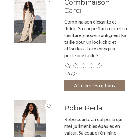
Combinaison
Carci
Combinaison élégante et
fluide, Sa coupe flatteuse et sa
ceinture à nouer soulignent ka
taille pour un look chic et
effortless. Le mannequin
porte une taille S.
Ce produit est évalué à
0
sur 5
€67,00
Afficher les options
Robe Perla
Robe courte au col perlé qui
met joliment les épaules en
valeur. Sa coupe féminine