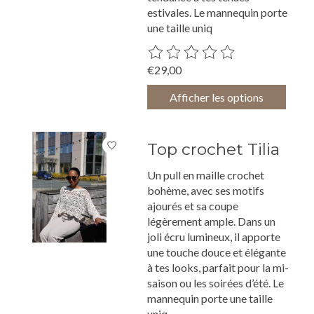
estivales. Le mannequin porte
une taille uniq
Ce produit est évalué à
0
sur 5
€29,00
Afficher les options
Top crochet Tilia
Un pull en maille crochet
bohème, avec ses motifs
ajourés et sa coupe
légèrement ample. Dans un
joli écru lumineux, il apporte
une touche douce et élégante
à tes looks, parfait pour la mi-
saison ou les soirées d’été. Le
mannequin porte une taille
uniq