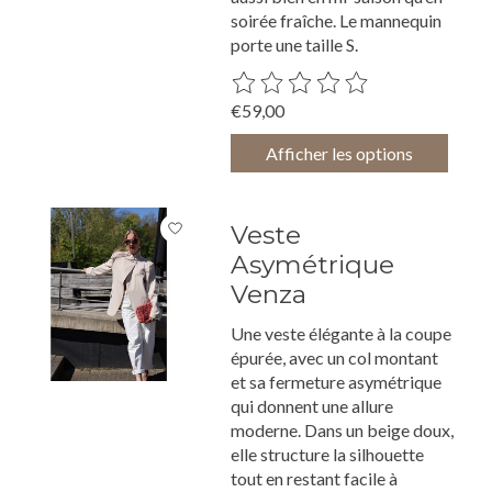
soirée fraîche. Le mannequin
porte une taille S.
Ce produit est évalué à
0
sur 5
€59,00
Afficher les options
Veste
Asymétrique
Venza
Une veste élégante à la coupe
épurée, avec un col montant
et sa fermeture asymétrique
qui donnent une allure
moderne. Dans un beige doux,
elle structure la silhouette
tout en restant facile à