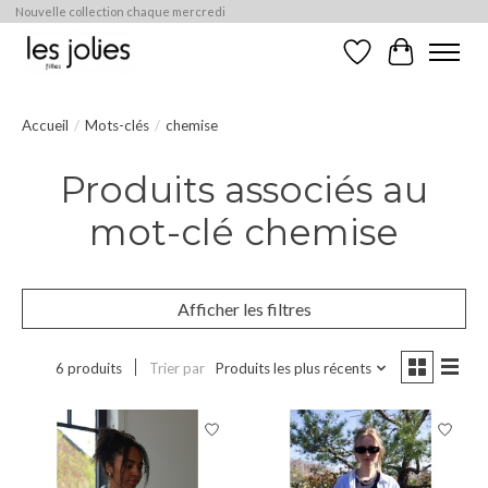
Nouvelle collection chaque mercredi
Liste de souhaits
Panier
Accueil
/
Mots-clés
/
chemise
Produits associés au
mot-clé chemise
Afficher les filtres
6 produits
Trier par
Produits les plus récents