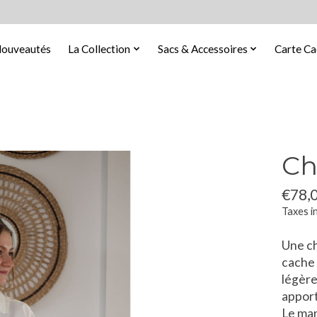
ouveautés
La Collection
Sacs & Accessoires
Carte C
Ch
€78,
Taxes i
Une ch
cache 
légère
apporte
Le man