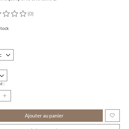
(0)
duit est évalué à
0
sur 5
stock
*
é :
Ajouter au panier