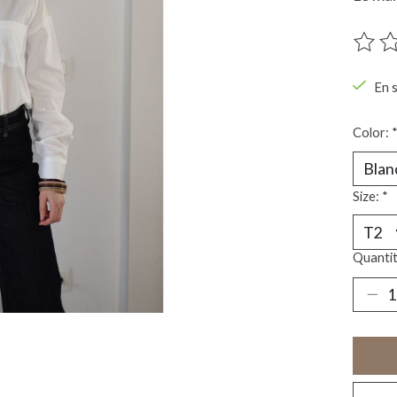
Ce pro
En 
Color:
Size:
*
Quantit