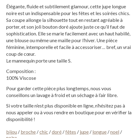
Élégante, fluide et subtilement glamour, cette jupe longue
noire est un indispensable pour les fêtes et les soirées chics.
Sa coupe allonge la silhouette tout en restant agréable à
porter, et son joli bouton doré ajoute juste ce qu’il faut de
sophistication. Elle se marie facilement avec un haut habillé,
une blouse ou même une maille pour l’hiver. Une pièce
féminine, intemporelle et facile à accessoriser… bref, un vrai
coup de cœur.
Le mannequin porte une taille S.
Composition :
100% Viscose
Pour garder cette pièce plus longtemps, nous vous
conseillons un lavage à froid et un séchage à l’air libre.
Si votre taille n’est plus disponible en ligne, n’hésitez pas à
nous appeler ou à vous rendre en boutique pour en vérifier la
disponibilité !
bijou
/
broche
/
chic
/
doré
/
fêtes
/
jupe
/
longue
/
noel
/
noire