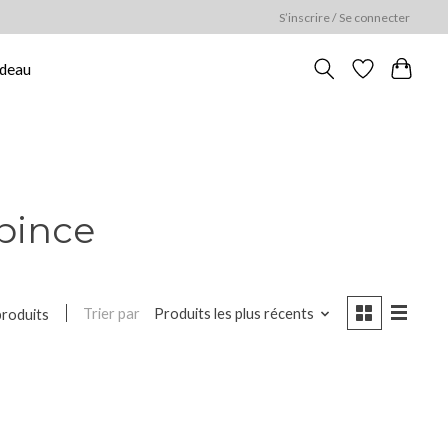
S’inscrire / Se connecter
adeau
 pince
Trier par
Produits les plus récents
produits