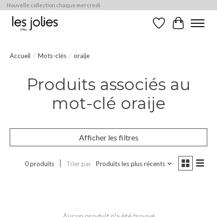
Nouvelle collection chaque mercredi
Liste de souhaits
Panier
Accueil
/
Mots-clés
/
oraije
Produits associés au
mot-clé oraije
Afficher les filtres
0 produits
Trier par
Produits les plus récents
Aucun produit n'a été trouvé