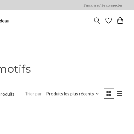
S’inscrire / Se connecter
adeau
motifs
Trier par
Produits les plus récents
produits