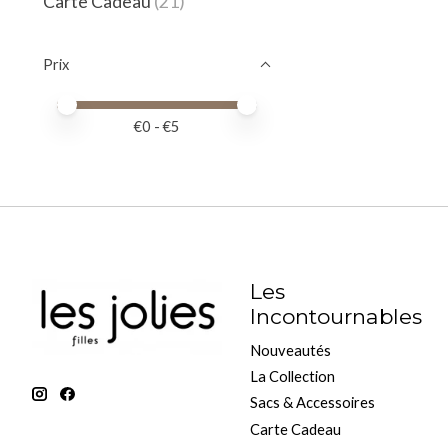
Carte Cadeau
(21)
Prix
Prix minimum
Price maximum value
€
0
- €
5
Les
Incontournables
Nouveautés
La Collection
Sacs & Accessoires
Carte Cadeau