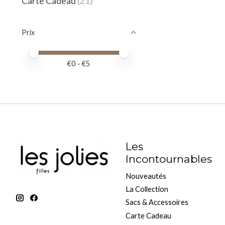
Carte Cadeau
(21)
Prix
Prix minimum
Price maximum value
€
0
- €
5
Les
Incontournables
Nouveautés
La Collection
Sacs & Accessoires
Carte Cadeau