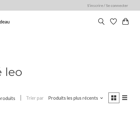
S’inscrire / Se connecter
adeau
 leo
Trier par
Produits les plus récents
produits