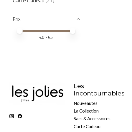
Carte Cadeau
(21)
Prix
Prix minimum
Price maximum value
€
0
- €
5
Les
Incontournables
Nouveautés
La Collection
Sacs & Accessoires
Carte Cadeau