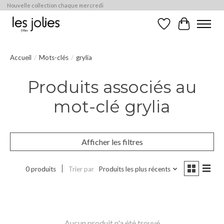
Nouvelle collection chaque mercredi
Liste de souhaits
Panier
Accueil
/
Mots-clés
/
grylia
Produits associés au
mot-clé grylia
Afficher les filtres
0 produits
Trier par
Produits les plus récents
Aucun produit n'a été trouvé