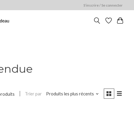
S’inscrire / Se connecter
adeau
fendue
Trier par
Produits les plus récents
produits