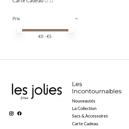
Carte Cadeau
(21)
Prix
Prix minimum
Price maximum value
€
0
- €
5
Les
Incontournables
Nouveautés
La Collection
Sacs & Accessoires
Carte Cadeau