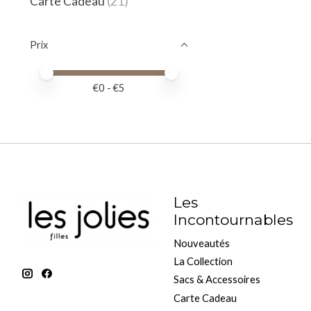
Carte Cadeau
(21)
Prix
Prix minimum
Price maximum value
€
0
- €
5
Les
Incontournables
Nouveautés
La Collection
Sacs & Accessoires
Carte Cadeau