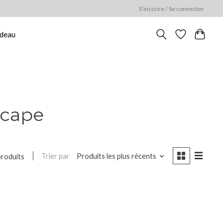
S’inscrire / Se connecter
adeau
 cape
Trier par
Produits les plus récents
produits