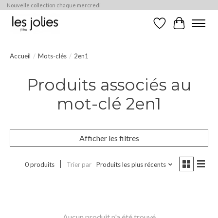
Nouvelle collection chaque mercredi
Liste de souhaits
Panier
Accueil
/
Mots-clés
/
2en1
Produits associés au
mot-clé 2en1
Afficher les filtres
0 produits
Trier par
Produits les plus récents
Aucun produit n'a été trouvé