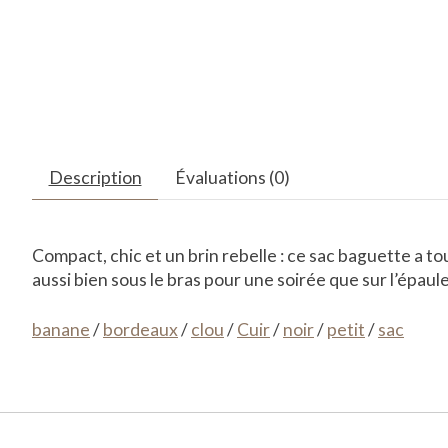
Description
Évaluations (0)
Compact, chic et un brin rebelle : ce sac baguette a to
aussi bien sous le bras pour une soirée que sur l’épaule
banane
/
bordeaux
/
clou
/
Cuir
/
noir
/
petit
/
sac