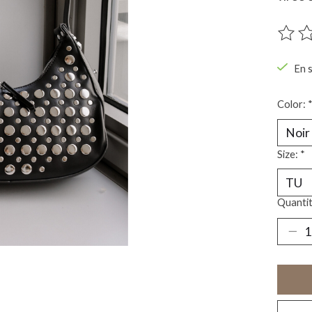
Ce pro
En 
Color:
Size:
*
Quantit