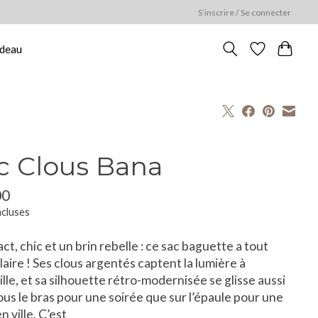
S’inscrire / Se connecter
adeau
c Clous Bana
00
ncluses
t, chic et un brin rebelle : ce sac baguette a tout
laire ! Ses clous argentés captent la lumière à
lle, et sa silhouette rétro-modernisée se glisse aussi
ous le bras pour une soirée que sur l’épaule pour une
n ville. C’est