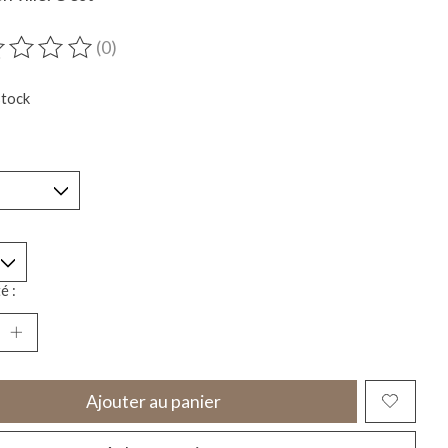
(0)
duit est évalué à
0
sur 5
stock
*
é :
Ajouter au panier