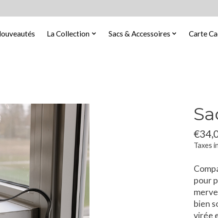
ouveautés
La Collection
Sacs & Accessoires
Carte C
Sa
€34,
Taxes i
Compac
pour p
mervei
bien s
virée e