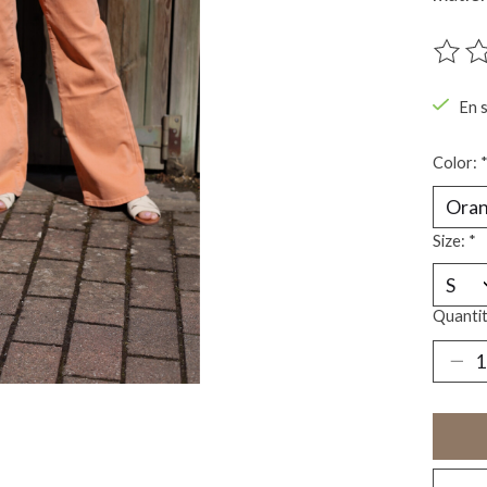
Ce pro
En 
Color:
Size:
*
Quantit