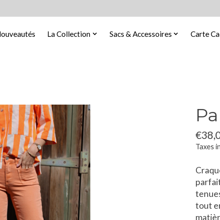
ouveautés
La Collection
Sacs & Accessoires
Carte C
Pa
€38,
Taxes i
Craque
parfai
tenues
tout e
matièr