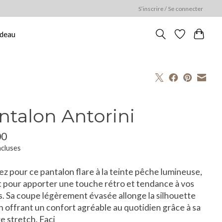
S’inscrire / Se connecter
adeau
ntalon Antorini
00
ncluses
z pour ce pantalon flare à la teinte pêche lumineuse,
t pour apporter une touche rétro et tendance à vos
. Sa coupe légèrement évasée allonge la silhouette
n offrant un confort agréable au quotidien grâce à sa
e stretch. Faci