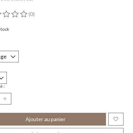
(0)
duit est évalué à
0
sur 5
stock
*
é :
Ajouter au panier