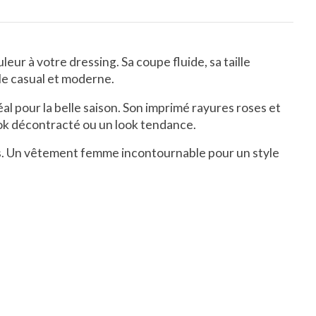
leur à votre dressing. Sa
coupe fluide
, sa
taille
le casual et moderne.
éal pour la belle saison. Son imprimé
rayures roses et
ok décontracté
ou un
look tendance
.
s. Un
vêtement femme
incontournable pour un style