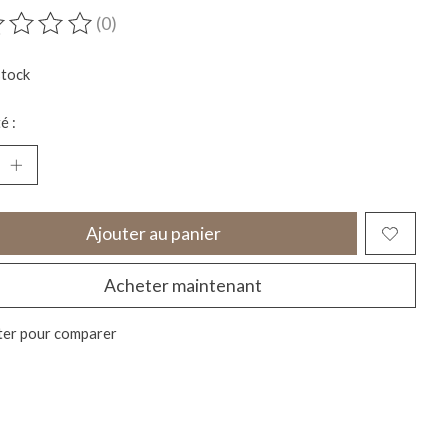
(0)
duit est évalué à
0
sur 5
stock
é :
Ajouter au panier
Acheter maintenant
ter pour comparer