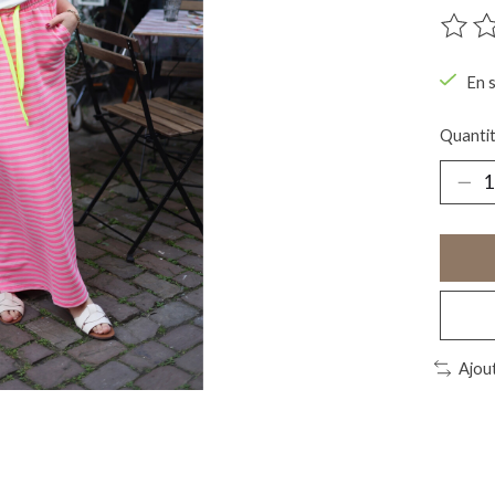
Ce pro
En 
Quantit
Ajou