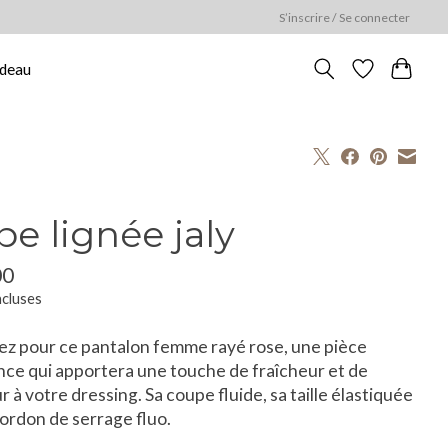
S’inscrire / Se connecter
adeau
pe lignée jaly
00
ncluses
z pour ce pantalon femme rayé rose, une pièce
ce qui apportera une touche de fraîcheur et de
r à votre dressing. Sa coupe fluide, sa taille élastiquée
ordon de serrage fluo.