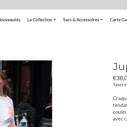
ouveautés
La Collection
Sacs & Accessoires
Carte C
Ju
€38,
Taxes i
Craque
tendan
couleu
avec c