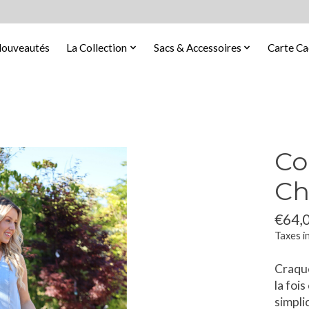
ouveautés
La Collection
Sacs & Accessoires
Carte C
Co
Ch
€64,
Taxes i
Craque
la foi
simpli