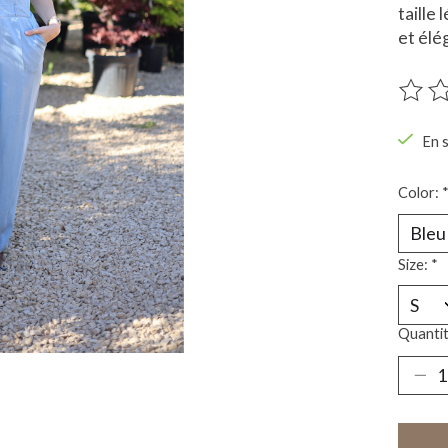
taille
et élé
Ce pro
En 
Color:
Size:
*
Quantit