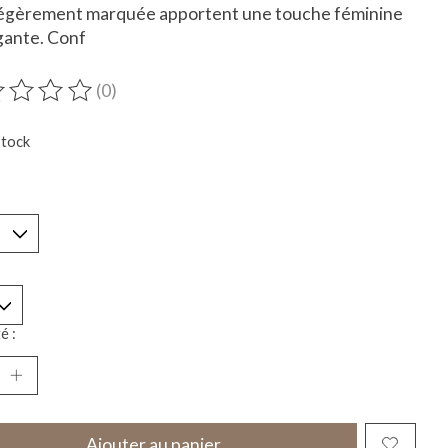
 légèrement marquée apportent une touche féminine
gante. Conf
(0)
duit est évalué à
0
sur 5
stock
*
é :
Ajouter au panier