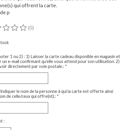
ne(s) qui offrent la carte.
de p
(0)
duit est évalué à
0
sur 5
stock
noter 1 ou 2) : 1) Laisser la carte cadeau disponible en magasin et
 un e-mail confirmant qu’elle vous attend pour son utilisation. 2)
voir directement par voie postale.:
*
indiquer le nom de la personne à qui la carte est offerte ainsi
om de celle/ceux qui offre(nt).:
*
é :