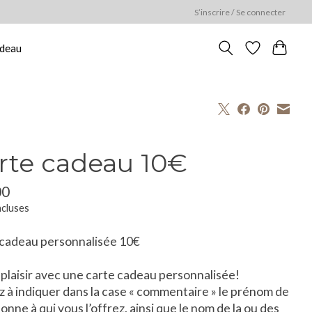
S’inscrire / Se connecter
adeau
rte cadeau 10€
00
ncluses
 cadeau personnalisée 10€
 plaisir avec une carte cadeau personnalisée!
 à indiquer dans la case « commentaire » le prénom de
sonne à qui vous l’offrez, ainsi que le nom de la ou des