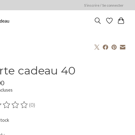
S’inscrire / Se connecter
adeau
rte cadeau 40
00
ncluses
(0)
duit est évalué à
0
sur 5
stock
é :