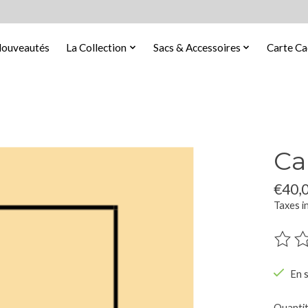
ouveautés
La Collection
Sacs & Accessoires
Carte C
Ca
€40,
Taxes i
Ce pro
En 
Quantit