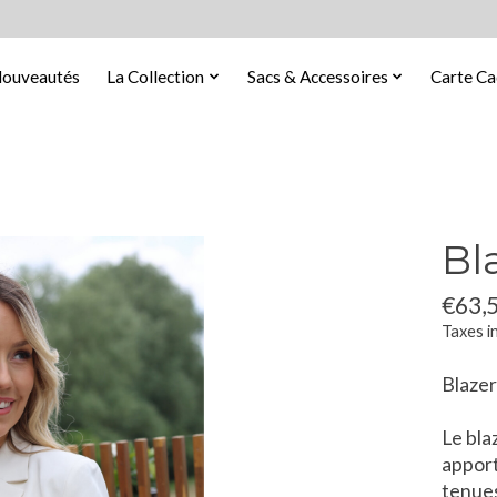
ouveautés
La Collection
Sacs & Accessoires
Carte C
Bl
€63,
Taxes i
Blazer
Le bla
apport
tenues