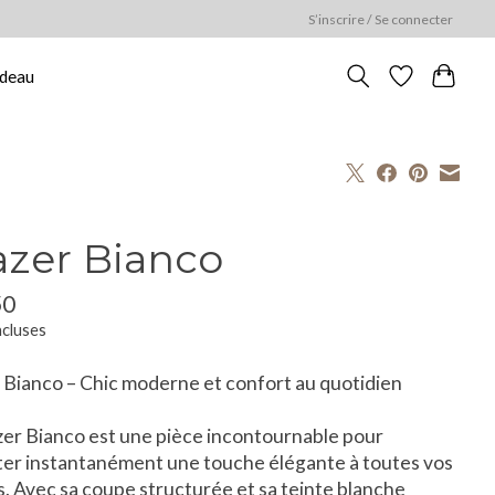
S’inscrire / Se connecter
adeau
azer Bianco
50
ncluses
 Bianco – Chic moderne et confort au quotidien
zer Bianco est une pièce incontournable pour
er instantanément une touche élégante à toutes vos
. Avec sa coupe structurée et sa teinte blanche