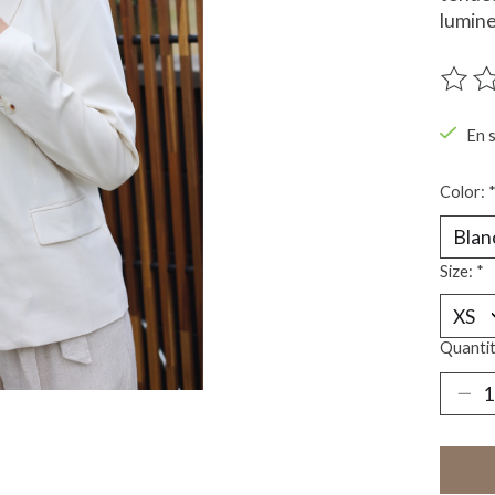
lumin
Ce pro
En 
Color:
Size:
*
Quantit