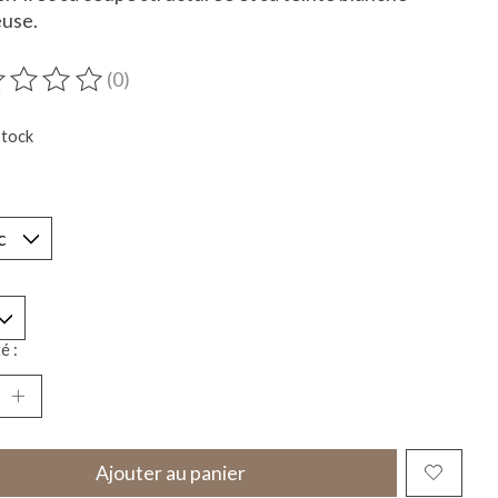
euse.
(0)
duit est évalué à
0
sur 5
stock
*
é :
Ajouter au panier